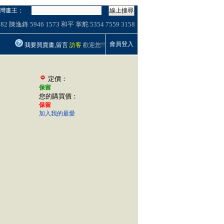
灣畫王：
線上搜尋
782
陳逸鋒
5946
1573
和平
掌舵
5354
7559
3158
會員登入
我要買賣畫,留言
訪客
歡迎您!!
定價：
保留
您的購買價：
保留
加入我的最愛