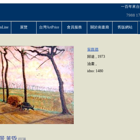
一百年來台
7988
1
Line
展覽
台灣ArtPrice
會員服務
關於南畫廊
舊版網站
翁崑德
歸途
,
1973
油畫
,
idno:
1480
景
黃昏
樹琳