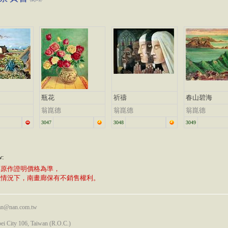
瓶花
祈禱
春山碧海
翁崑德
翁崑德
翁崑德
3047
3048
3049
w:
廊原作證明價格為準，
植情況下，南畫廊保有不銷售權利。
nan@nan.com.tw
pei City 106, Taiwan (R.O.C.)