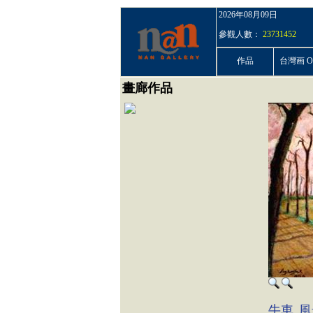
2026年08月09日
參觀人數：
23731452
作品
台灣画 On
畫廊作品
牛車
風