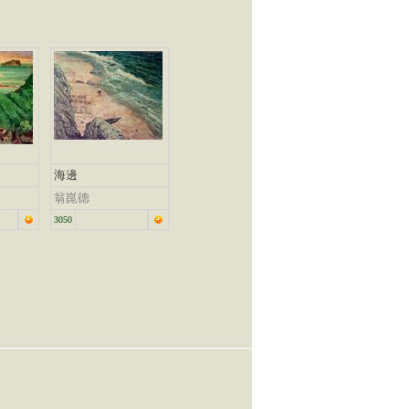
海邊
翁崑德
3050