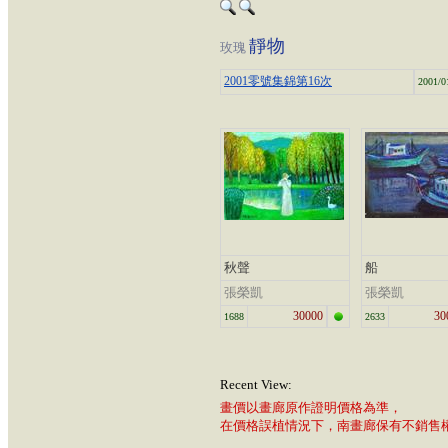
靜物
玫瑰
2001零號集錦第16次
2001/0
秋聲
船
張榮凱
張榮凱
30000
30
1688
2633
Recent View:
畫價以畫廊原作證明價格為準，
在價格誤植情況下，南畫廊保有不銷售