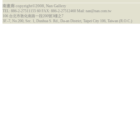
南畫廊 copyright©2008, Nan Gallery
TEL: 886-2-27511155 60 FAX: 886-2-27512460 Mail: nan@nan.com.tw
106 台北市敦化南路一段200號3樓之7
3F.-7, No.200, Sec. 1, Dunhua S. Rd., Da-an District, Taipei City 106, Taiwan (R.O.C.)