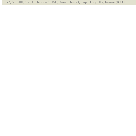
3F.-7, No.200, Sec. 1, Dunhua S. Rd., Da-an District, Taipei City 106, Taiwan (R.O.C.)