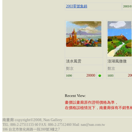
2003零號集錦
2003/0
淡水風雲
澎湖風微微
鄭京
鄭京
20000
20
1690
1693
Recent View:
畫價以畫廊原作證明價格為準，
在價格誤植情況下，南畫廊保有不銷售
南畫廊 copyright©2008, Nan Gallery
TEL: 886-2-27511155 60 FAX: 886-2-27512460 Mail: nan@nan.com.tw
106 台北市敦化南路一段200號3樓之7