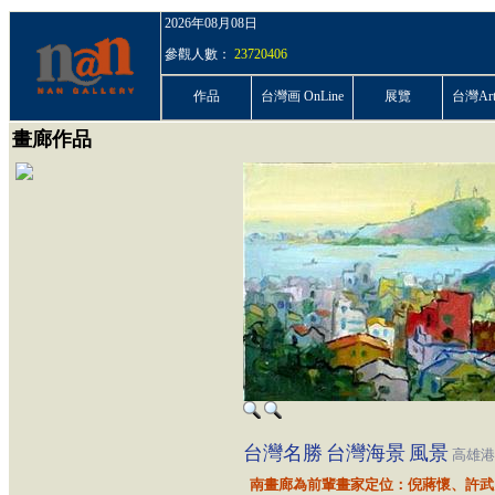
2026年08月08日
參觀人數：
23720406
作品
台灣画 OnLine
展覽
台灣ArtP
畫廊作品
台灣名勝
台灣海景
風景
高雄港
南畫廊為前輩畫家定位：倪蔣懷、許武