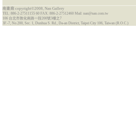
南畫廊 copyright©2008, Nan Gallery
TEL: 886-2-27511155 60 FAX: 886-2-27512460 Mail: nan@nan.com.tw
106 台北市敦化南路一段200號3樓之7
3F.-7, No.200, Sec. 1, Dunhua S. Rd., Da-an District, Taipei City 106, Taiwan (R.O.C.)