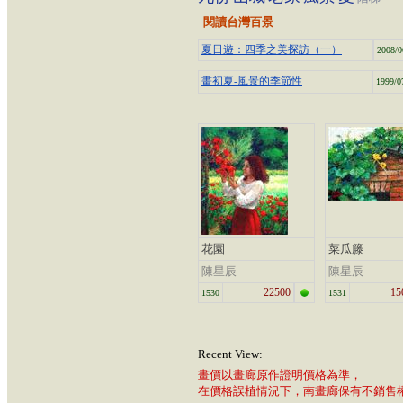
閱讀台灣百景
夏日遊：四季之美探訪（一）
2008/0
畫初夏-風景的季節性
1999/0
花園
菜瓜籐
陳星辰
陳星辰
22500
15
1530
1531
Recent View:
畫價以畫廊原作證明價格為準，
在價格誤植情況下，南畫廊保有不銷售