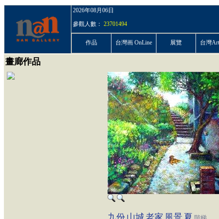
2026年08月06日
參觀人數：
23701494
作品
台灣画 OnLine
展覽
台灣ArtP
畫廊作品
九份
山城
老家
風景
夏
階梯