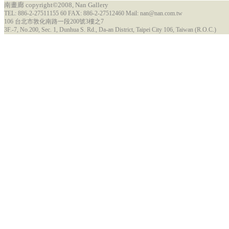
南畫廊 copyright©2008, Nan Gallery
TEL: 886-2-27511155 60 FAX: 886-2-27512460 Mail: nan@nan.com.tw
106 台北市敦化南路一段200號3樓之7
3F.-7, No.200, Sec. 1, Dunhua S. Rd., Da-an District, Taipei City 106, Taiwan (R.O.C.)