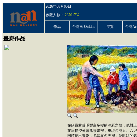
2026年08月06日
參觀人數：
23701732
作品
台灣画 OnLine
展覽
台灣ArtP
畫廊作品
在欣賞林瑞明豐富多變的油彩之餘，他對土
在這幅控蕃薯風景畫裡，重現台灣五、六○
回頭挖出來吃，尤其在冬天裡，熱哄哄的氣