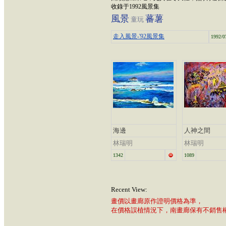
收錄于1992風景集
風景
蕃薯
童玩
走入風景-'92風景集
1992/0
海邊
人神之間
林瑞明
林瑞明
1342
1089
Recent View:
畫價以畫廊原作證明價格為準，
在價格誤植情況下，南畫廊保有不銷售