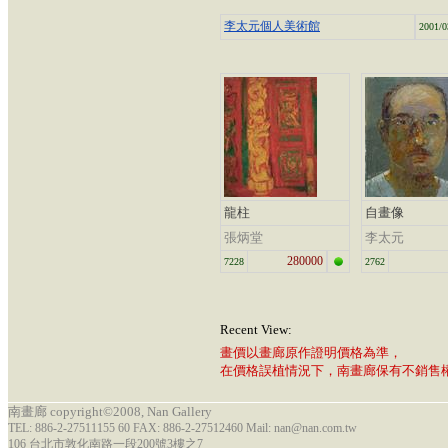
李太元個人美術館
2001/0
龍柱
自畫像
張炳堂
李太元
280000
7228
2762
Recent View:
畫價以畫廊原作證明價格為準，
在價格誤植情況下，南畫廊保有不銷售
南畫廊 copyright©2008, Nan Gallery
TEL: 886-2-27511155 60 FAX: 886-2-27512460 Mail: nan@nan.com.tw
106 台北市敦化南路一段200號3樓之7