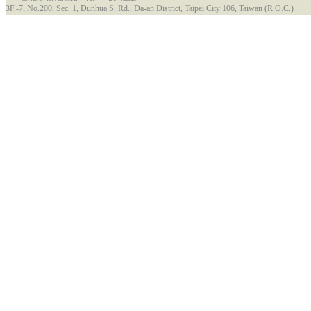
3F.-7, No.200, Sec. 1, Dunhua S. Rd., Da-an District, Taipei City 106, Taiwan (R.O.C.)