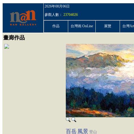
2026年08月06日
參觀人數：
23704026
作品
台灣画 OnLine
展覽
台灣ArtP
畫廊作品
百岳
風景
登山