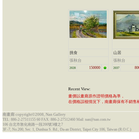
挑食
山居
張秋台
張秋台
150000
80
2028
2037
Recent View:
畫價以畫廊原作證明價格為準，
在價格誤植情況下，南畫廊保有不銷售
南畫廊 copyright©2008, Nan Gallery
TEL: 886-2-27511155 60 FAX: 886-2-27512460 Mail: nan@nan.com.tw
106 台北市敦化南路一段200號3樓之7
3F.-7, No.200, Sec. 1, Dunhua S. Rd., Da-an District, Taipei City 106, Taiwan (R.O.C.)