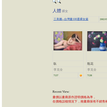
人體
裸女
三美圖--台灣畫100選裸女篇
2002/0
臥
瓶花
李克全
李克全
7137
7138
Recent View:
畫價以畫廊原作證明價格為準，
在價格誤植情況下，南畫廊保有不銷售