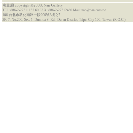
南畫廊 copyright©2008, Nan Gallery
TEL: 886-2-27511155 60 FAX: 886-2-27512460 Mail: nan@nan.com.tw
106 台北市敦化南路一段200號3樓之7
3F.-7, No.200, Sec. 1, Dunhua S. Rd., Da-an District, Taipei City 106, Taiwan (R.O.C.)