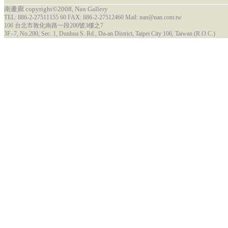
南畫廊 copyright©2008, Nan Gallery
TEL: 886-2-27511155 60 FAX: 886-2-27512460 Mail: nan@nan.com.tw
106 台北市敦化南路一段200號3樓之7
3F.-7, No.200, Sec. 1, Dunhua S. Rd., Da-an District, Taipei City 106, Taiwan (R.O.C.)