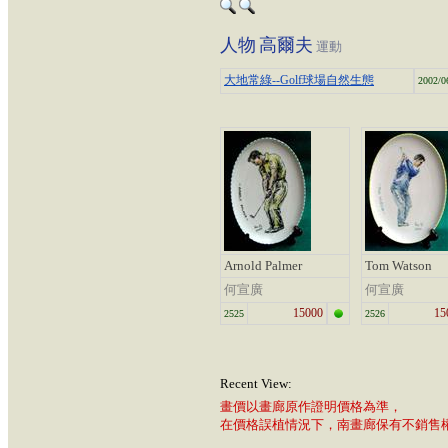
人物
高爾夫
運動
大地常綠--Golf球場自然生態
2002/0
Arnold Palmer
Tom Watson
何宣廣
何宣廣
15000
15
2525
2526
Recent View:
畫價以畫廊原作證明價格為準，
在價格誤植情況下，南畫廊保有不銷售