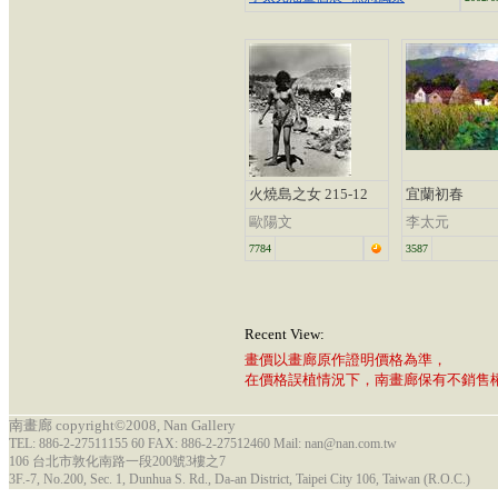
火燒島之女 215-12
宜蘭初春
歐陽文
李太元
7784
3587
Recent View:
畫價以畫廊原作證明價格為準，
在價格誤植情況下，南畫廊保有不銷售
南畫廊 copyright©2008, Nan Gallery
TEL: 886-2-27511155 60 FAX: 886-2-27512460 Mail: nan@nan.com.tw
106 台北市敦化南路一段200號3樓之7
3F.-7, No.200, Sec. 1, Dunhua S. Rd., Da-an District, Taipei City 106, Taiwan (R.O.C.)