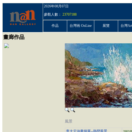
2026年08月07日
參觀人數：
23707188
作品
台灣画 OnLine
展覽
台灣ArtP
畫廊作品
風景
李太元油畫個展--熱戀風景
2002/0