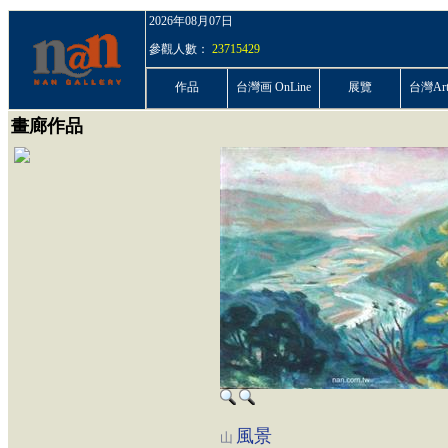
2026年08月07日
參觀人數：
23715429
作品
台灣画 OnLine
展覽
台灣ArtP
畫廊作品
風景
山