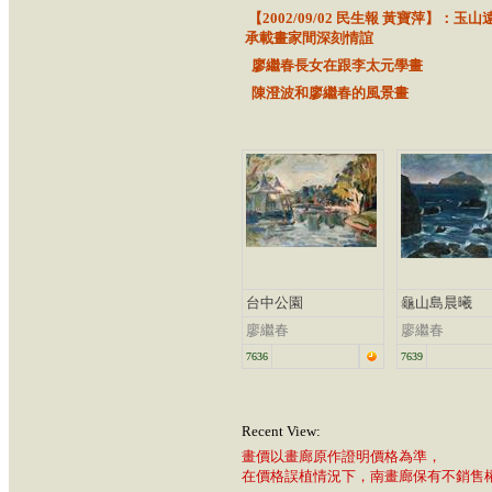
【2002/09/02 民生報 黃寶萍】：玉山
承載畫家間深刻情誼
廖繼春長女在跟李太元學畫
陳澄波和廖繼春的風景畫
台中公園
龜山島晨曦
廖繼春
廖繼春
7636
7639
Recent View:
畫價以畫廊原作證明價格為準，
在價格誤植情況下，南畫廊保有不銷售