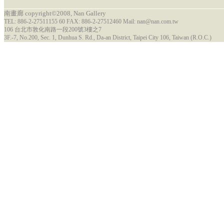
南畫廊 copyright©2008, Nan Gallery
TEL: 886-2-27511155 60 FAX: 886-2-27512460 Mail: nan@nan.com.tw
106 台北市敦化南路一段200號3樓之7
3F.-7, No.200, Sec. 1, Dunhua S. Rd., Da-an District, Taipei City 106, Taiwan (R.O.C.)