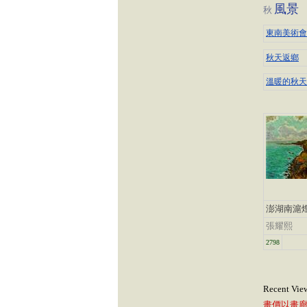
風景
秋
東南美術會
秋天返鄉
溫暖的秋天
澎湖南滬
張耀熙
2798
Recent Vie
畫價以畫