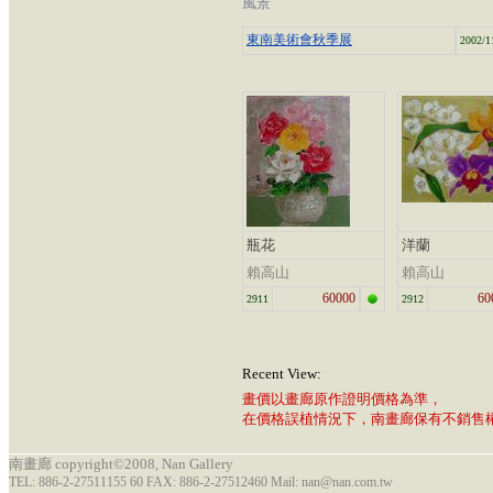
風景
東南美術會秋季展
2002/1
瓶花
洋蘭
賴高山
賴高山
60000
60
2911
2912
Recent View:
畫價以畫廊原作證明價格為準，
在價格誤植情況下，南畫廊保有不銷售
南畫廊 copyright©2008, Nan Gallery
TEL: 886-2-27511155 60 FAX: 886-2-27512460 Mail: nan@nan.com.tw