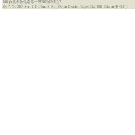
106 台北市敦化南路一段200號3樓之7
3F.-7, No.200, Sec. 1, Dunhua S. Rd., Da-an District, Taipei City 106, Taiwan (R.O.C.)