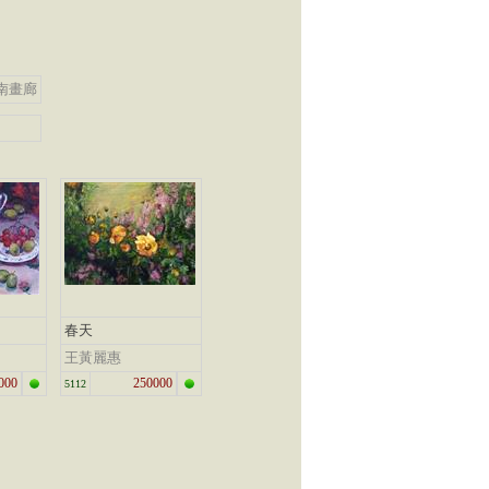
南畫廊
春天
王黃麗惠
000
250000
5112