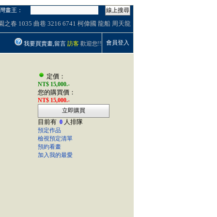
灣畫王：
線上搜尋
園之春
1035
曲巷
3216
6741
柯偉國
龍船
周天龍
會員登入
我要買賣畫,留言
訪客
歡迎您!!
定價：
NT$ 15,000.-
您的購買價：
NT$ 15,000.-
立即購買
目前有
人排隊
0
預定作品
檢視預定清單
預約看畫
加入我的最愛