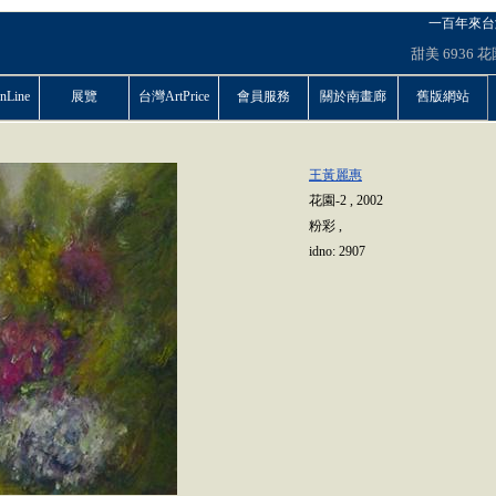
一百年來台
甜美
6936
花
Line
展覽
台灣ArtPrice
會員服務
關於南畫廊
舊版網站
王黃麗惠
花園-2
,
2002
粉彩
,
idno:
2907