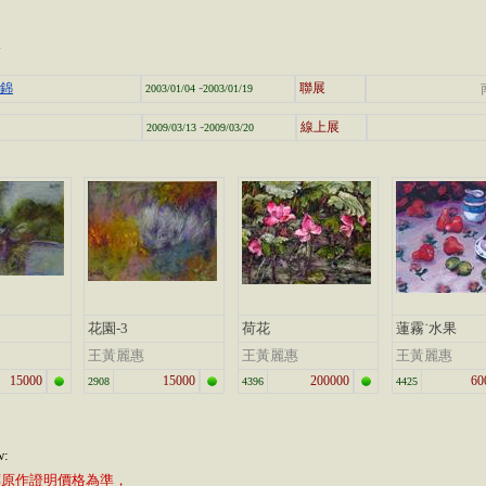
景
-
集錦
聯展
2003/01/04
2003/01/19
-
線上展
2009/03/13
2009/03/20
花園-3
荷花
蓮霧˙水果
王黃麗惠
王黃麗惠
王黃麗惠
15000
15000
200000
60
2908
4396
4425
w:
廊原作證明價格為準，