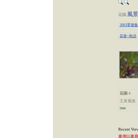
風
花園
2003零號
花香+鳥語
花園-1
王黃麗惠
2906
Recent Vie
畫價以畫