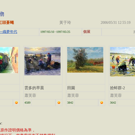
物
紅頭蒼蠅
黃于玲
2006/05/31 12:55:19
-
─織夢年代
個展
1997/05/10
1997/05/25
雲多的早晨
田園
拾蚌群-2
蕭芙蓉
蕭芙蓉
蕭芙蓉
4589
3842
3642
w:
廊原作證明價格為準，