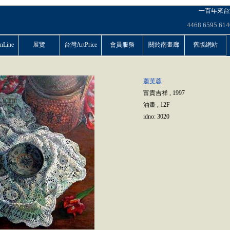
一百年來台
4468
6595
614
Line
展覽
台灣ArtPrice
會員服務
關於南畫廊
舊版網站
蕭芙蓉
富貴吉祥
,
1997
油畫
,
12F
idno:
3020