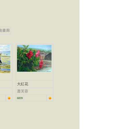
南畫廊
大紅花
蕭芙蓉
6839