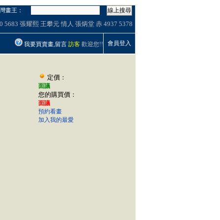
灣畫王：
線上搜尋
0
5683
張耀熙
王攀元
情人
張炳堂 赤
4937
5378
會員登入
我要買賣畫,留言
訪客
歡迎您!!
定價：
面議
您的購買價：
面議
預約看畫
加入我的最愛