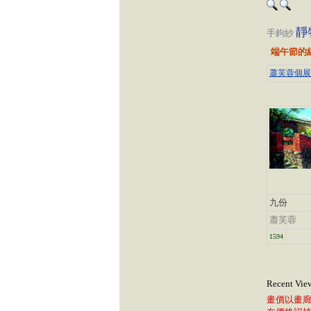
靜
手鉤紗
端午節的
蕭芙蓉個展
九份
蕭芙蓉
1594
Recent Vie
畫價以畫