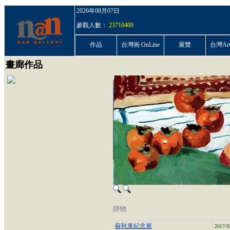
2026年08月07日
參觀人數：
23710409
作品
台灣画 OnLine
展覽
台灣ArtP
畫廊作品
靜物
蘇秋東紀念展
2017/0