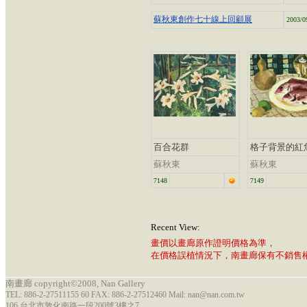
蘇秋東創作七十線上回顧展
2003/0
百合花群
格子背景的紅
蘇秋東
蘇秋東
7148
7149
Recent View:
畫價以畫廊原作證明價格為準，
在價格誤植情況下，南畫廊保有不銷售
南畫廊 copyright©2008, Nan Gallery
TEL: 886-2-27511155 60 FAX: 886-2-27512460 Mail: nan@nan.com.tw
106 台北市敦化南路一段200號3樓之7