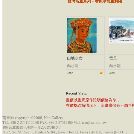
台灣名畫系列－看顏水龍畫斜陽
山地少女
雪景
顏水龍
顏水龍
3287
3292
Recent View:
畫價以畫廊原作證明價格為準，
在價格誤植情況下，南畫廊保有不銷售
南畫廊 copyright©2008, Nan Gallery
TEL: 886-2-27511155 60 FAX: 886-2-27512460 Mail: nan@nan.com.tw
106 台北市敦化南路一段200號3樓之7
3F.-7, No.200, Sec. 1, Dunhua S. Rd., Da-an District, Taipei City 106, Taiwan (R.O.C.)