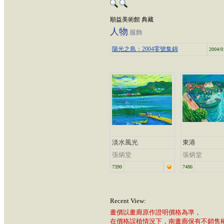
順益美術館 典藏
人物
服飾
陽光之島：2004零號集錦
2004/0
淡水風光
東港
張炳堂
張炳堂
7390
7486
Recent View:
畫價以畫廊原作證明價格為準，
在價格誤植情況下，南畫廊保有不銷售