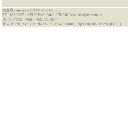
南畫廊 copyright©2008, Nan Gallery
TEL: 886-2-27511155 60 FAX: 886-2-27512460 Mail: nan@nan.com.tw
106 台北市敦化南路一段200號3樓之7
3F.-7, No.200, Sec. 1, Dunhua S. Rd., Da-an District, Taipei City 106, Taiwan (R.O.C.)