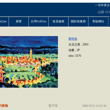
一百年來台
山路
315
Line
展覽
台灣ArtPrice
會員服務
關於南畫廊
舊版網站
鄭明進
台北之夜
,
2003
油畫
,
3P
idno:
3376
的夜晚
黃于玲
2006/10/12 16:01:36