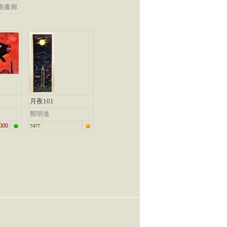
南畫廊
月夜101
鄭明進
000
7477