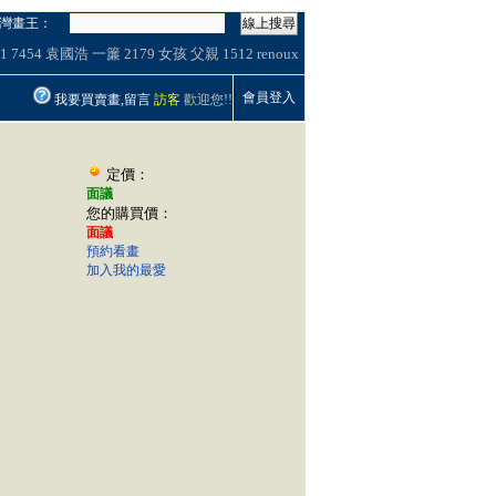
灣畫王：
線上搜尋
1
7454
袁國浩
一簾
2179
女孩
父親
1512
renoux
會員登入
我要買賣畫,留言
訪客
歡迎您!!
定價：
面議
您的購買價：
面議
預約看畫
加入我的最愛