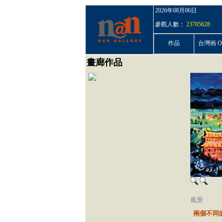
2026年08月06日
參觀人數：
23705628
作品
台灣画 On
畫廊作品
風景
兩個不同