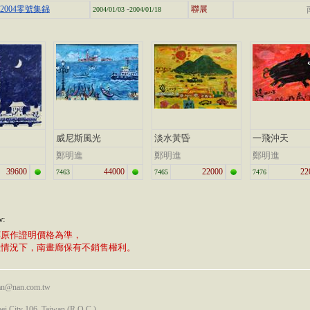
-
2004零號集錦
聯展
2004/01/03
2004/01/18
威尼斯風光
淡水黃昏
一飛沖天
鄭明進
鄭明進
鄭明進
39600
44000
22000
22
7463
7465
7476
w:
廊原作證明價格為準，
植情況下，南畫廊保有不銷售權利。
nan@nan.com.tw
pei City 106, Taiwan (R.O.C.)