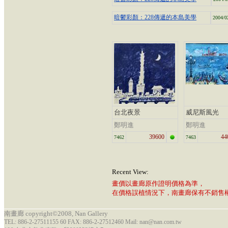
暗鬱彩顏：228傳遞的本島美學
2004/0
台北夜景
威尼斯風光
鄭明進
鄭明進
39600
44
7462
7463
Recent View:
畫價以畫廊原作證明價格為準，
在價格誤植情況下，南畫廊保有不銷售
南畫廊 copyright©2008, Nan Gallery
TEL: 886-2-27511155 60 FAX: 886-2-27512460 Mail: nan@nan.com.tw