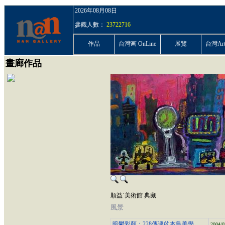
2026年08月08日
參觀人數：
23722716
作品
台灣画 OnLine
展覽
台灣ArtP
畫廊作品
順益ˋ美術館 典藏
風景
暗鬱彩顏：228傳遞的本島美學
2004/0