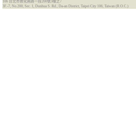
106 台北市敦化南路一段200號3樓之7
3F.-7, No.200, Sec. 1, Dunhua S. Rd., Da-an District, Taipei City 106, Taiwan (R.O.C.)