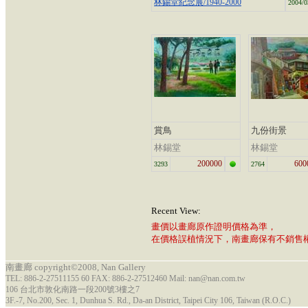
林錫堂紀念展/1940-2000
2004/0
賞鳥
九份街景
林錫堂
林錫堂
200000
600
3293
2764
Recent View:
畫價以畫廊原作證明價格為準，
在價格誤植情況下，南畫廊保有不銷售
南畫廊 copyright©2008, Nan Gallery
TEL: 886-2-27511155 60 FAX: 886-2-27512460 Mail: nan@nan.com.tw
106 台北市敦化南路一段200號3樓之7
3F.-7, No.200, Sec. 1, Dunhua S. Rd., Da-an District, Taipei City 106, Taiwan (R.O.C.)