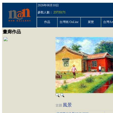
2026年08月10日
參觀人數：
23735171
作品
台灣画 OnLine
展覽
台灣ArtP
畫廊作品
風景
古蹟