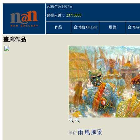
2026年08月07日
參觀人數：
23713035
作品
台灣画 OnLine
展覽
台灣ArtP
畫廊作品
雨
風
風景
民俗