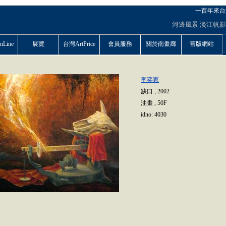
一百年來台
河邊風景
淡江帆影
Line
展覽
台灣ArtPrice
會員服務
關於南畫廊
舊版網站
李奕家
缺口
,
2002
油畫
,
50F
idno:
4030