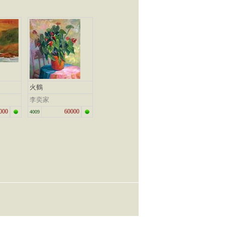
火鶴
李奕家
000
60000
4009