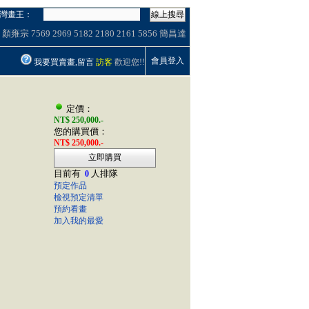
灣畫王：
線上搜尋
顏雍宗
7569
2969
5182
2180
2161
5856
簡昌達
會員登入
我要買賣畫,留言
訪客
歡迎您!!
定價：
NT$ 250,000.-
您的購買價：
NT$ 250,000.-
立即購買
目前有
人排隊
0
預定作品
檢視預定清單
預約看畫
加入我的最愛