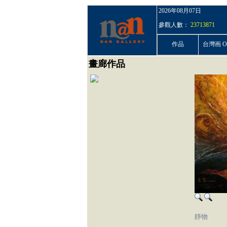
2026年08月07日
參觀人數：
23713871
作品
台灣画 On
畫廊作品
靜物