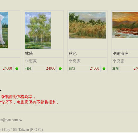
林蔭
秋色
夕陽海岸
李奕家
李奕家
李奕家
24000
24000
24000
24
4409
3873
3876
w:
廊原作證明價格為準，
植情況下，南畫廊保有不銷售權利。
nan@nan.com.tw
pei City 106, Taiwan (R.O.C.)