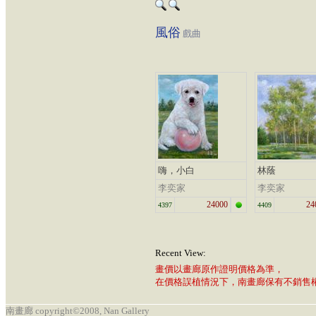
風俗
戲曲
嗨，小白
林蔭
李奕家
李奕家
24000
24
4397
4409
Recent View:
畫價以畫廊原作證明價格為準，
在價格誤植情況下，南畫廊保有不銷售
南畫廊 copyright©2008, Nan Gallery