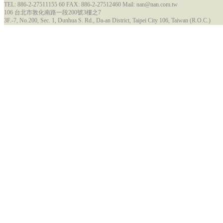
TEL: 886-2-27511155 60 FAX: 886-2-27512460 Mail: nan@nan.com.tw
106 台北市敦化南路一段200號3樓之7
3F.-7, No.200, Sec. 1, Dunhua S. Rd., Da-an District, Taipei City 106, Taiwan (R.O.C.)