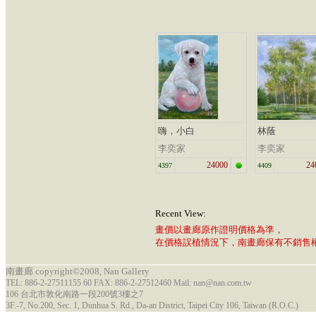
嗨，小白
林蔭
李奕家
李奕家
24000
24
4397
4409
Recent View:
畫價以畫廊原作證明價格為準，
在價格誤植情況下，南畫廊保有不銷售
南畫廊 copyright©2008, Nan Gallery
TEL: 886-2-27511155 60 FAX: 886-2-27512460 Mail: nan@nan.com.tw
106 台北市敦化南路一段200號3樓之7
3F.-7, No.200, Sec. 1, Dunhua S. Rd., Da-an District, Taipei City 106, Taiwan (R.O.C.)