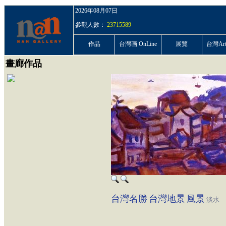
2026年08月07日
參觀人數：
23715589
作品
台灣画 OnLine
展覽
台灣ArtP
畫廊作品
台灣名勝
台灣地景
風景
淡水