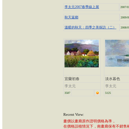
李太元2007春季線上展
2007/0
秋天返鄉
2009/0
溫暖的秋天：四季之美探訪（二）
2008/0
宜蘭初春
淡水暮色
李太元
李太元
3587
5125
Recent View:
畫價以畫廊原作證明價格為準，
在價格誤植情況下，南畫廊保有不銷售