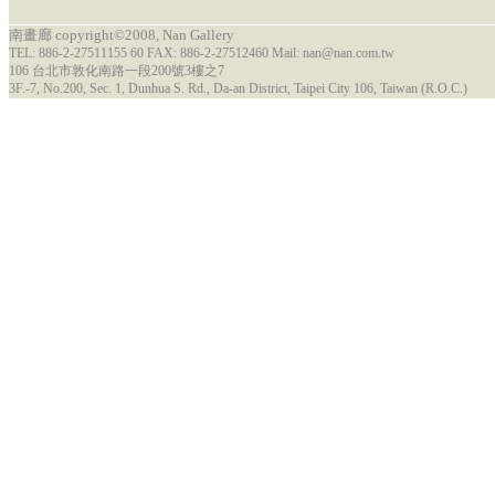
南畫廊 copyright©2008, Nan Gallery
TEL: 886-2-27511155 60 FAX: 886-2-27512460 Mail: nan@nan.com.tw
106 台北市敦化南路一段200號3樓之7
3F.-7, No.200, Sec. 1, Dunhua S. Rd., Da-an District, Taipei City 106, Taiwan (R.O.C.)