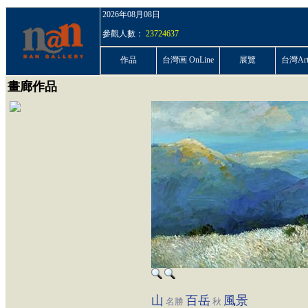
2026年08月08日
參觀人數：
23724637
作品
台灣画 OnLine
展覽
台灣ArtP
畫廊作品
山
百岳
風景
名勝
秋