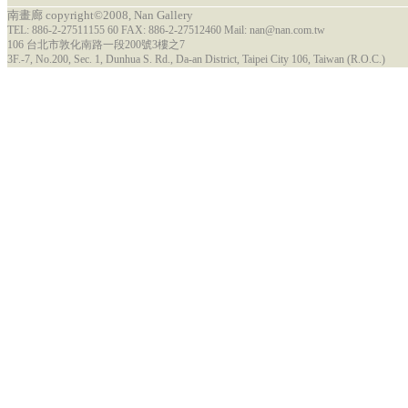
南畫廊 copyright©2008, Nan Gallery
TEL: 886-2-27511155 60 FAX: 886-2-27512460 Mail: nan@nan.com.tw
106 台北市敦化南路一段200號3樓之7
3F.-7, No.200, Sec. 1, Dunhua S. Rd., Da-an District, Taipei City 106, Taiwan (R.O.C.)