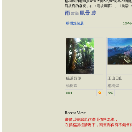
楊樹煌的老師抽象畫大師Singier認為
對故鄉的凝視，在〈雨後農莊〉、〈晨霧中的
雨
風景
農
故鄉
楊樹煌個展
2007/1
綠蕉藍鵲
玉山日出
楊樹煌
楊樹煌
6964
7007
Recent View:
畫價以畫廊原作證明價格為準，
在價格誤植情況下，南畫廊保有不銷售