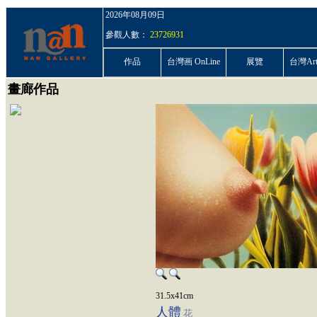
2026年08月09日
參觀人數：
23726931
作品
台灣画 OnLine
展覽
台灣ArtP
畫廊作品
31.5x41cm
人體
花