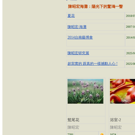
陳昭宏海灘：陽光下的驚鴻一瞥
夏花
2018/0
陳昭宏‧海灘
2007/1
2014台南藝博會
2014/0
陳昭宏研究展
2025/0
超寫實的 跟真的一樣撼動人心 !
2025/0
鴛尾花
浴室-2
陳昭宏
陳昭宏
7391
1674