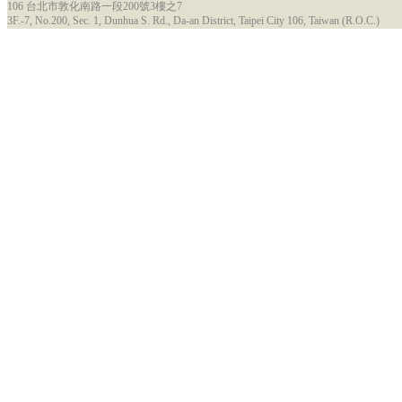
106 台北市敦化南路一段200號3樓之7
3F.-7, No.200, Sec. 1, Dunhua S. Rd., Da-an District, Taipei City 106, Taiwan (R.O.C.)