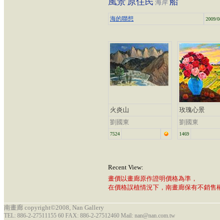
風景
原住民
船
海岸
海的聯想
2009/0
火炎山
玫瑰心景
劉國東
劉國東
7524
1469
Recent View:
畫價以畫廊原作證明價格為準，
在價格誤植情況下，南畫廊保有不銷售
南畫廊 copyright©2008, Nan Gallery
TEL: 886-2-27511155 60 FAX: 886-2-27512460 Mail: nan@nan.com.tw