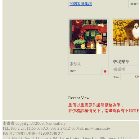
2009零號集錦
2009/0
牧場樂章
張韻明
張韻明
1632
32
4357
Recent View:
畫價以畫廊原作證明價格為準，
在價格誤植情況下，南畫廊保有不銷售
南畫廊 copyright©2008, Nan Gallery
TEL: 886-2-27511155 60 FAX: 886-2-27512460 Mail: nan@nan.com.tw
106 台北市敦化南路一段200號3樓之7
3F.-7, No.200, Sec. 1, Dunhua S. Rd., Da-an District, Taipei City 106, Taiwan (R.O.C.)