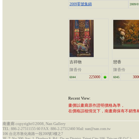
2009零號集錦
2009/0
吉祥物
戀香
陳香伶
陳香伶
225000
300
6044
6045
Recent View:
畫價以畫廊原作證明價格為準，
在價格誤植情況下，南畫廊保有不銷售
南畫廊 copyright©2008, Nan Gallery
TEL: 886-2-27511155 60 FAX: 886-2-27512460 Mail: nan@nan.com.tw
106 台北市敦化南路一段200號3樓之7
3F.-7, No.200, Sec. 1, Dunhua S. Rd., Da-an District, Taipei City 106, Taiwan (R.O.C.)