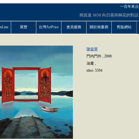
一百年來台
簡昌達
3658
向日葵與桐花的對話
Line
展覽
台灣ArtPrice
會員服務
關於南畫廊
舊版網站
陳俊華
門內門外
,
2008
油畫
,
idno:
5594