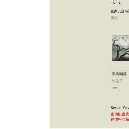
畫家以台南
風景
寒梅幽徑
陳俊華
6981
Recent Vie
畫價以畫
在價格誤