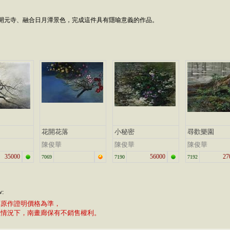
開元寺、融合日月潭景色，完成這件具有隱喻意義的作品。
花開花落
小秘密
尋歡樂園
陳俊華
陳俊華
陳俊華
35000
56000
27
7069
7190
7192
w:
廊原作證明價格為準，
植情況下，南畫廊保有不銷售權利。