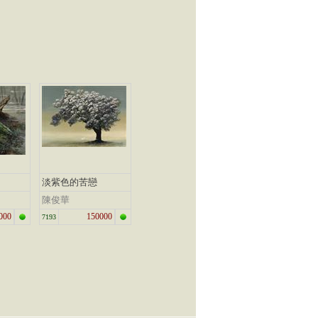
淡紫色的苦戀
陳俊華
000
150000
7193