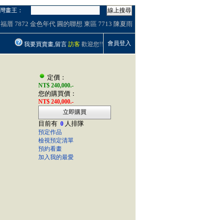
灣畫王：
線上搜尋
福厝
7872
金色年代
圓的聯想
東區
7713
陳夏雨
會員登入
我要買賣畫,留言
訪客
歡迎您!!
定價：
NT$ 240,000.-
您的購買價：
NT$ 240,000.-
立即購買
目前有
人排隊
0
預定作品
檢視預定清單
預約看畫
加入我的最愛