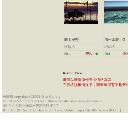
關山夕照
加州水暖 1/5
柯錫杰
柯錫杰
4000
166
7661
7662
Recent View:
畫價以畫廊原作證明價格為準，
在價格誤植情況下，南畫廊保有不銷售
南畫廊 copyright©2008, Nan Gallery
TEL: 886-2-27511155 60 FAX: 886-2-27512460 Mail: nan@nan.com.tw
106 台北市敦化南路一段200號3樓之7
3F.-7, No.200, Sec. 1, Dunhua S. Rd., Da-an District, Taipei City 106, Taiwan (R.O.C.)