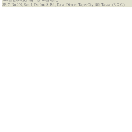
106 台北市敦化南路一段200號3樓之7
3F.-7, No.200, Sec. 1, Dunhua S. Rd., Da-an District, Taipei City 106, Taiwan (R.O.C.)