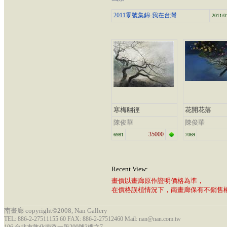
2011零號集錦-我在台灣
2011/0
寒梅幽徑
花開花落
陳俊華
陳俊華
35000
6981
7069
Recent View:
畫價以畫廊原作證明價格為準，
在價格誤植情況下，南畫廊保有不銷售
南畫廊 copyright©2008, Nan Gallery
TEL: 886-2-27511155 60 FAX: 886-2-27512460 Mail: nan@nan.com.tw