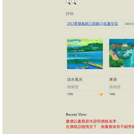
靜物
2013零號集錦三部曲(2)名畫交流
2012/1
淡水風光
東港
張炳堂
張炳堂
7390
7486
Recent View:
畫價以畫廊原作證明價格為準，
在價格誤植情況下，南畫廊保有不銷售