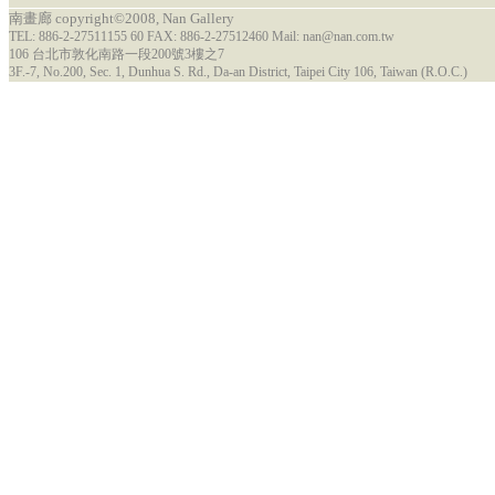
南畫廊 copyright©2008, Nan Gallery
TEL: 886-2-27511155 60 FAX: 886-2-27512460 Mail: nan@nan.com.tw
106 台北市敦化南路一段200號3樓之7
3F.-7, No.200, Sec. 1, Dunhua S. Rd., Da-an District, Taipei City 106, Taiwan (R.O.C.)