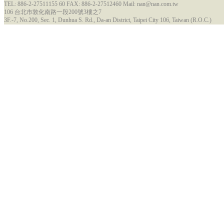
TEL: 886-2-27511155 60 FAX: 886-2-27512460 Mail: nan@nan.com.tw
106 台北市敦化南路一段200號3樓之7
3F.-7, No.200, Sec. 1, Dunhua S. Rd., Da-an District, Taipei City 106, Taiwan (R.O.C.)