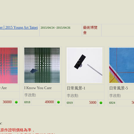
-
er│2015 Young Art Taipei
藝術博覽
2015/04/24
2015/04/26
會
 Are
I Know You Care
日常風景-1
日常風景-5
李政勳
李政勳
李政勳
36000
49000
6918
5000
5
6919
6924
w:
廊原作證明價格為準，