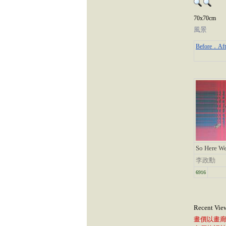
70x70cm
風景
Before．Aft
So Here We
李政勳
6916
Recent Vie
畫價以畫