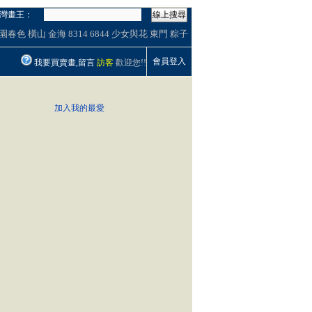
灣畫王：
線上搜尋
園春色
橫山
金海
8314
6844
少女與花
東門
粽子
會員登入
我要買賣畫,留言
訪客
歡迎您!!
加入我的最愛