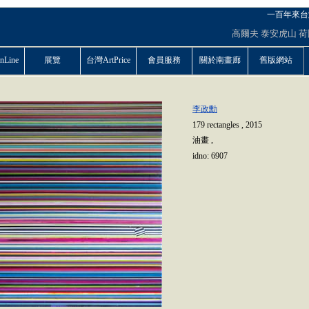
一百年來台
高爾夫
泰安虎山
荷
Line
展覽
台灣ArtPrice
會員服務
關於南畫廊
舊版網站
李政勳
179 rectangles
,
2015
油畫
,
idno:
6907