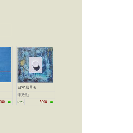
日常風景-6
李政勳
000
5000
6925