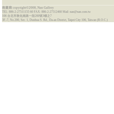
南畫廊 copyright©2008, Nan Gallery
TEL: 886-2-27511155 60 FAX: 886-2-27512460 Mail: nan@nan.com.tw
106 台北市敦化南路一段200號3樓之7
3F.-7, No.200, Sec. 1, Dunhua S. Rd., Da-an District, Taipei City 106, Taiwan (R.O.C.)