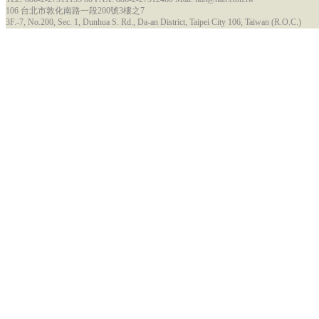
106 台北市敦化南路一段200號3樓之7
3F.-7, No.200, Sec. 1, Dunhua S. Rd., Da-an District, Taipei City 106, Taiwan (R.O.C.)