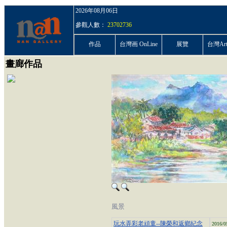
2026年08月06日
參觀人數：
23702736
作品
台灣画 OnLine
展覽
台灣ArtP
畫廊作品
風景
玩水弄彩老頑童--陳榮和返鄉紀念
2016/0