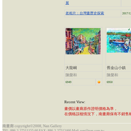
展
老相片：台灣畫歷史探索
2017/1
大龍峒
舊金山小鎮
陳榮和
陳榮和
6949
6950
Recent View:
畫價以畫廊原作證明價格為準，
在價格誤植情況下，南畫廊保有不銷售
南畫廊 copyright©2008, Nan Gallery
TEL: 886-2-27511155 60 FAX: 886-2-27512460 Mail: nan@nan.com.tw