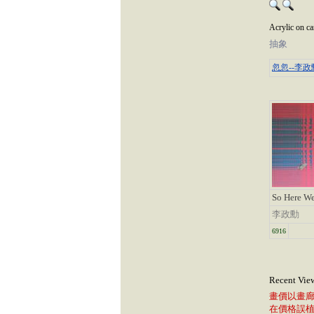
Acrylic on
抽象
忽忽--李
So Here We
李政勳
6916
Recent Vie
畫價以畫
在價格誤