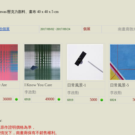
 canvas/壓克力顏料、畫布 40 x 40 x 5 cm
-
政勳個展
個展
南畫廊敦
2017/09/02
2017/09/24
 Are
I Know You Care
日常風景-1
日常風景-5
李政勳
李政勳
李政勳
36000
49000
6918
5000
5
6919
6924
w:
廊原作證明價格為準，
植情況下，南畫廊保有不銷售權利。