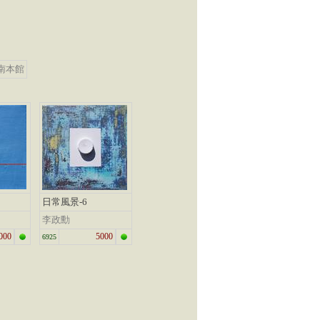
南本館
日常風景-6
李政勳
000
5000
6925