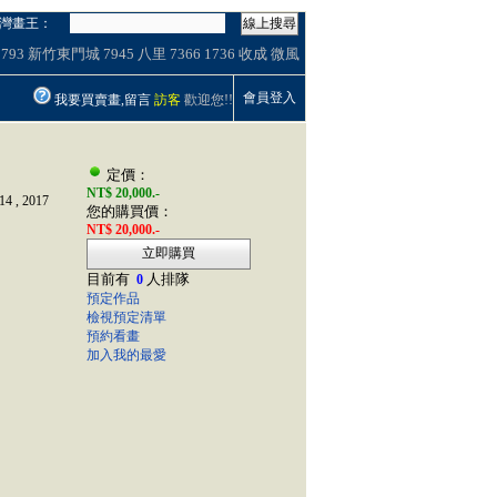
灣畫王：
線上搜尋
1793
新竹東門城
7945
八里
7366
1736
收成
微風
會員登入
我要買賣畫,留言
訪客
歡迎您!!
定價：
NT$ 20,000.-
14
,
2017
您的購買價：
NT$ 20,000.-
立即購買
目前有
人排隊
0
預定作品
檢視預定清單
預約看畫
加入我的最愛