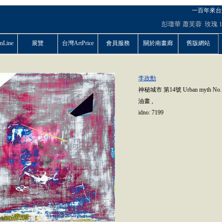
一百年來台
彭瓊華
蕭芙蓉 玫瑰
Line
展覽
台灣ArtPrice
會員服務
關於南畫廊
舊版網站
李政勳
神秘城市 第14號 Urban myth No.
油畫
,
idno:
7199