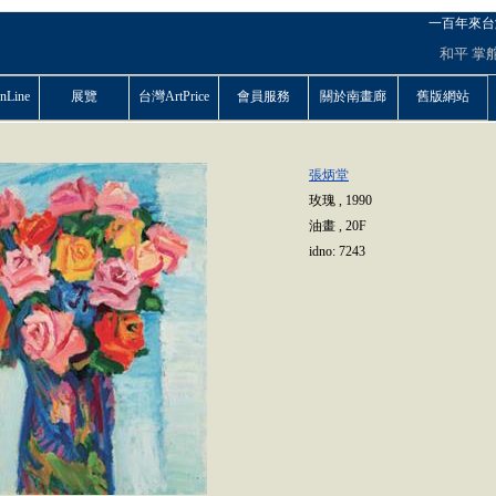
一百年來台
和平
掌
Line
展覽
台灣ArtPrice
會員服務
關於南畫廊
舊版網站
張炳堂
玫瑰
,
1990
油畫
,
20F
idno:
7243