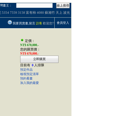
灣畫王：
線上搜尋
舵
5354
7559
3158
富有柿
4080
蘇湘竹
天上
波光
會員登入
我要買賣畫,留言
訪客
歡迎您!!
定價：
NT$ 670,000.-
您的購買價：
NT$ 670,000.-
立即購買
目前有
人排隊
0
預定作品
檢視預定清單
預約看畫
加入我的最愛