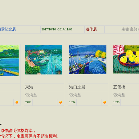
-
炳堂紀念展
遺作展
南畫廊敦
2017/10/10
2017/11/05
東港
港口之晨
五個桃
張炳堂
張炳堂
張炳堂
7486
1034
1035
w:
廊原作證明價格為準，
植情況下，南畫廊保有不銷售權利。