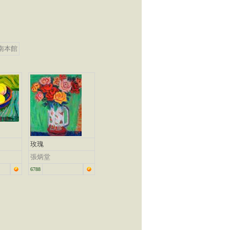
南本館
玫瑰
張炳堂
6788