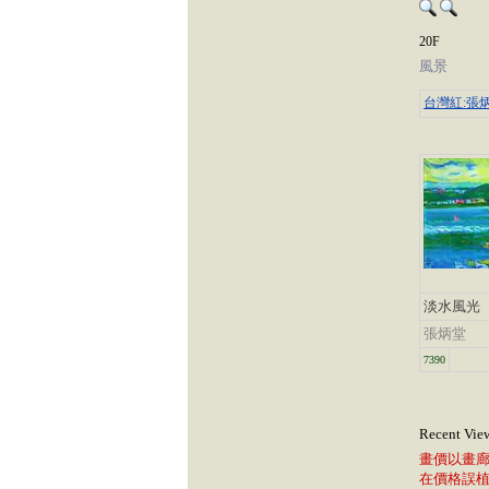
20F
風景
台灣紅:張
淡水風光
張炳堂
7390
Recent Vie
畫價以畫
在價格誤