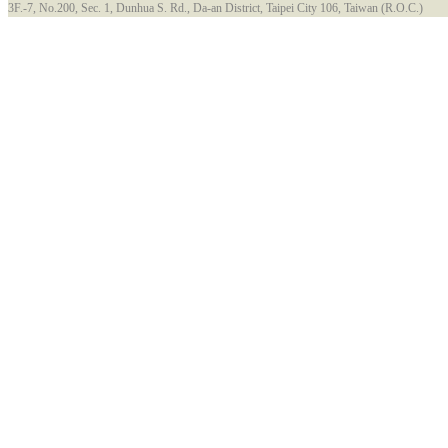
3F.-7, No.200, Sec. 1, Dunhua S. Rd., Da-an District, Taipei City 106, Taiwan (R.O.C.)