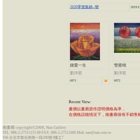
2020零號集錦--變
2019/1
鍾愛一生
雙蜜桃
劉洋哲
劉洋哲
6971
6972
Recent View:
畫價以畫廊原作證明價格為準，
在價格誤植情況下，南畫廊保有不銷售
南畫廊 copyright©2008, Nan Gallery
TEL: 886-2-27511155 60 FAX: 886-2-27512460 Mail: nan@nan.com.tw
106 台北市敦化南路一段200號3樓之7