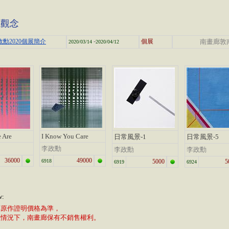
代觀念
-
政勳2020個展簡介
個展
南畫廊敦
2020/03/14
2020/04/12
 Are
I Know You Care
日常風景-1
日常風景-5
李政勳
李政勳
李政勳
36000
49000
6918
5000
5
6919
6924
w:
廊原作證明價格為準，
植情況下，南畫廊保有不銷售權利。