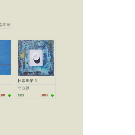
南本館
日常風景-6
李政勳
000
5000
6925