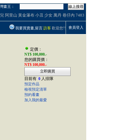
灣畫王：
線上搜尋
兒
阿里山
黃金瀑布
小丑
少女
萬丹
巷仔內
7483
會員登入
我要買賣畫,留言
訪客
歡迎您!!
定價：
NT$ 100,000.-
您的購買價：
NT$ 100,000.-
立即購買
目前有
人排隊
0
預定作品
檢視預定清單
預約看畫
加入我的最愛