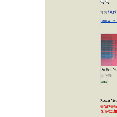
現
抽象
島嶼花: 李
So Here We
李政勳
6916
Recent Vie
畫價以畫
在價格誤