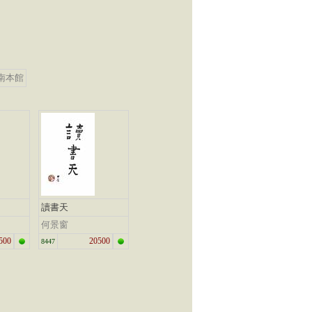
南本館
讀書天
何景窗
500
20500
8447