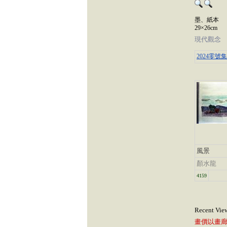
墨、紙本
29×26cm
現代觀念
2024零號
風景
顏水龍
4159
Recent Vie
畫價以畫