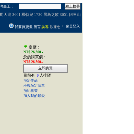
灣畫王：
線上搜尋
周天龍
3661
模特兒
1720
晨鳥之歌
3651
阿里山
會員登入
我要買賣畫,留言
訪客
歡迎您!!
定價：
NT$ 26,500.-
您的購買價：
NT$ 26,500.-
立即購買
目前有
人排隊
0
預定作品
檢視預定清單
預約看畫
加入我的最愛