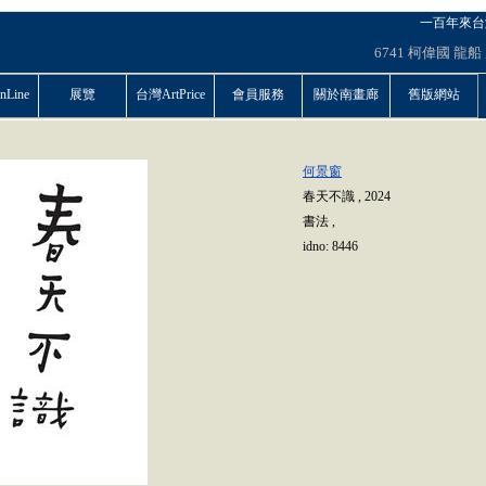
一百年來台
6741
柯偉國
龍船
Line
展覽
台灣ArtPrice
會員服務
關於南畫廊
舊版網站
何景窗
春天不識
,
2024
書法
,
idno:
8446