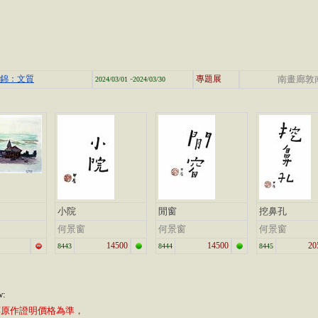
-
集錦：文質
專題展
南畫廊敦
2024/03/01
2024/03/30
小院
閒窗
挖鼻孔
何景窗
何景窗
何景窗
14500
14500
20
8443
8444
8445
w:
廊原作證明價格為準，