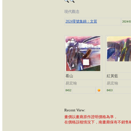
現代觀念
2024零號集錦：文質
2024/0
看山
紅黃藍
易宏翰
易宏翰
8452
8453
Recent View:
畫價以畫廊原作證明價格為準，
在價格誤植情況下，南畫廊保有不銷售