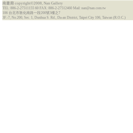
南畫廊 copyright©2008, Nan Gallery
TEL: 886-2-27511155 60 FAX: 886-2-27512460 Mail: nan@nan.com.tw
106 台北市敦化南路一段200號3樓之7
3F.-7, No.200, Sec. 1, Dunhua S. Rd., Da-an District, Taipei City 106, Taiwan (R.O.C.)