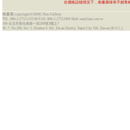
在價格誤植情況下，南畫廊保有不銷售
南畫廊 copyright©2008, Nan Gallery
TEL: 886-2-27511155 60 FAX: 886-2-27512460 Mail: nan@nan.com.tw
106 台北市敦化南路一段200號3樓之7
3F.-7, No.200, Sec. 1, Dunhua S. Rd., Da-an District, Taipei City 106, Taiwan (R.O.C.)