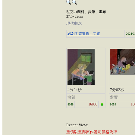
壓克力顏料、炭筆、畫布
27.5×22cm
現代觀念
2024零號集錦：文質
2024/0
4分24秒
7分02秒
詹賀
詹賀
16000
16
8058
8059
Recent View:
畫價以畫廊原作證明價格為準，