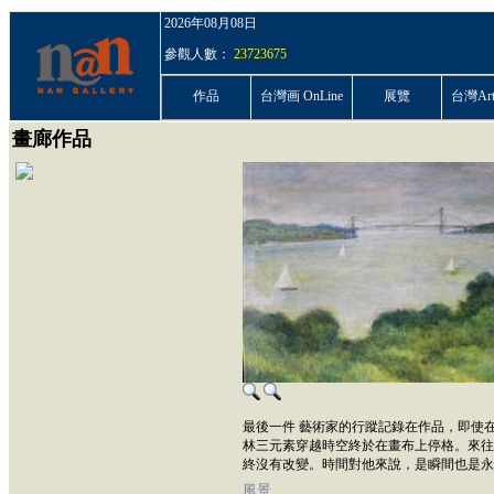
2026年08月08日
參觀人數：
23723675
作品
台灣画 OnLine
展覽
台灣ArtP
畫廊作品
最後一件 藝術家的行蹤記錄在作品，即使
林三元素穿越時空終於在畫布上停格。來往
終沒有改變。時間對他來說，是瞬間也是永
風景