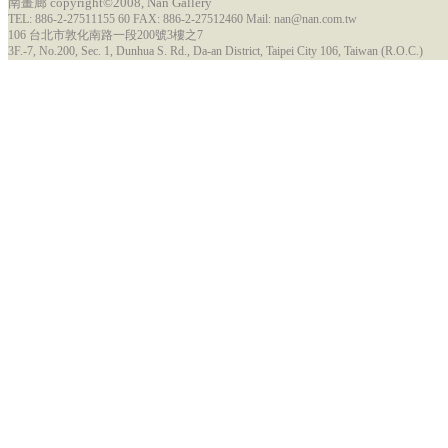
南畫廊 copyright©2008, Nan Gallery
TEL: 886-2-27511155 60 FAX: 886-2-27512460 Mail: nan@nan.com.tw
106 台北市敦化南路一段200號3樓之7
3F.-7, No.200, Sec. 1, Dunhua S. Rd., Da-an District, Taipei City 106, Taiwan (R.O.C.)