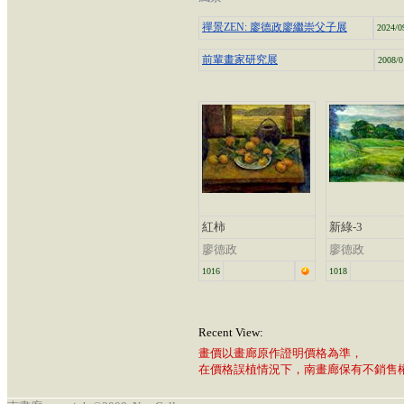
禪景ZEN: 廖德政廖繼崇父子展
2024/0
前輩畫家研究展
2008/0
紅柿
新綠-3
廖德政
廖德政
1016
1018
Recent View:
畫價以畫廊原作證明價格為準，
在價格誤植情況下，南畫廊保有不銷售