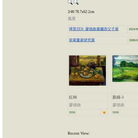
2/40 78.7x62.2cm
風景
禪景ZEN: 廖德政廖繼崇父子展
2024/0
前輩畫家研究展
2008/0
紅柿
新綠-3
廖德政
廖德政
1016
1018
Recent View: