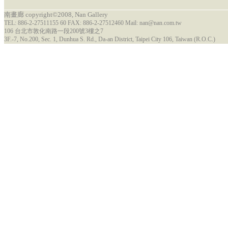
南畫廊 copyright©2008, Nan Gallery
TEL: 886-2-27511155 60 FAX: 886-2-27512460 Mail: nan@nan.com.tw
106 台北市敦化南路一段200號3樓之7
3F.-7, No.200, Sec. 1, Dunhua S. Rd., Da-an District, Taipei City 106, Taiwan (R.O.C.)