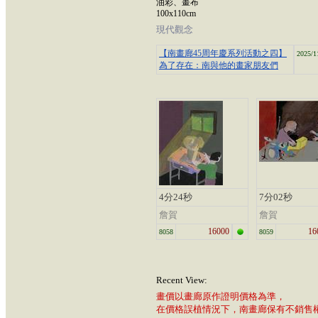
油彩、畫布
100x110cm
現代觀念
【南畫廊45周年慶系列活動之四】
2025/1
為了存在：南與他的畫家朋友們
4分24秒
7分02秒
詹賀
詹賀
16000
16
8058
8059
Recent View:
畫價以畫廊原作證明價格為準，
在價格誤植情況下，南畫廊保有不銷售